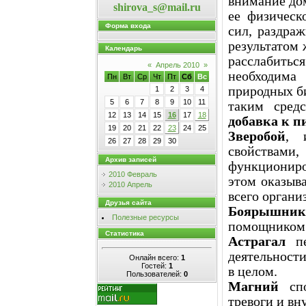
внимание дом
shirova_s@mail.ru
ее физическ
Форма входа
сил, раздраж
результатом 
Календарь
расслабить
«
Апрель 2010
»
необходима
Пн
Вт
Ср
Чт
Пт
Сб
Вс
природных б
1
2
3
4
5
6
7
8
9
10
11
таким сред
12
13
14
15
16
17
18
добавка к 
19
20
21
22
23
24
25
Зверобой
, 
26
27
28
29
30
свойствам
Архив записей
функциониро
2010 Февраль
этом оказыв
2010 Апрель
всего органи
Друзья сайта
Боярышник
Полезные ресурсы
помощником 
Статистика
Астрагал
пе
деятельност
Онлайн всего:
1
Гостей:
1
в целом.
Пользователей:
0
Магний
спо
тревоги и вн