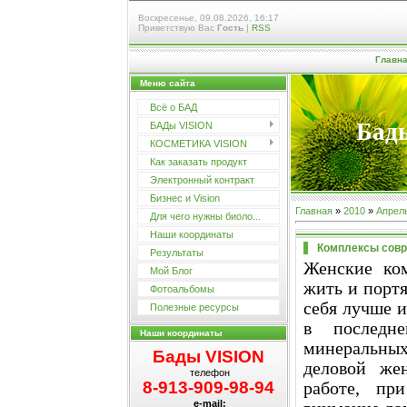
Воскресенье, 09.08.2026, 16:17
Приветствую Вас
Гость
|
RSS
Главн
Меню сайта
Всё о БАД
Бады
БАДы VISION
КОСМЕТИКА VISION
Как заказать продукт
Электронный контракт
Бизнес и Vision
Главная
»
2010
»
Апрел
Для чего нужны биоло...
Наши координаты
Комплексы сов
Результаты
Женские ко
Мой Блог
жить и портя
Фотоальбомы
себя лучше 
Полезные ресурсы
в последн
Наши координаты
минеральны
Бады VISION
деловой же
телефон
8-913-909-98-94
работе, пр
e-mail: