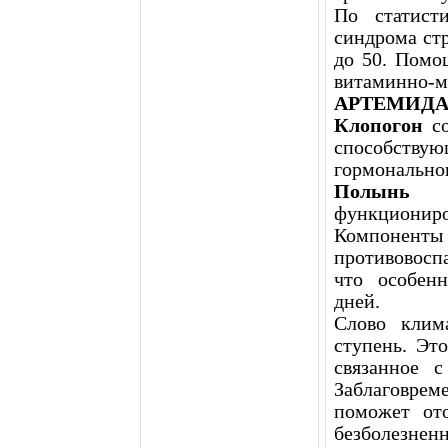
По статист
синдрома ст
до 50. Помо
витаминно-
АРТЕМИД
Клопогон
со
способст
гормонально
Полы
функциониро
Компонен
противовосп
что особен
дней.
Слово клим
ступень. Эт
связанное с
Заблаговрем
поможет от
безболезненн