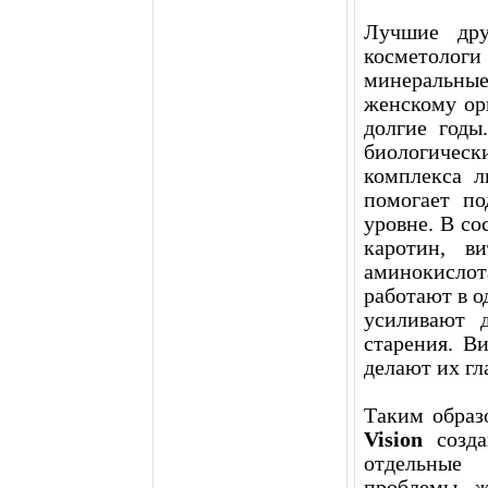
Лучшие дру
косметолог
минеральн
женскому ор
долгие годы
биологическ
комплекса 
помогает по
уровне. В со
каротин, в
аминокисло
работают в о
усиливают д
старения. В
делают их гл
Таким образ
Vision
созда
отдельные 
проблемы ж