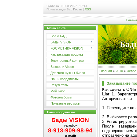
Суббота, 08.08.2026, 17:41
Приветствую Вас
Гость
|
RSS
Главн
Меню сайта
Всё о БАД
Бады
БАДы VISION
КОСМЕТИКА VISION
Как заказать продукт
Электронный контракт
Бизнес и Vision
Главная
»
2010
»
Февра
Для чего нужны биоло...
Наши координаты
Заказывайте про
Результаты
Как сделать ON-li
Мой Блог
Шаг 1. Зарегистр
Фотоальбомы
Авторизоваться.
Полезные ресурсы
1. Переходите на 
Наши координаты
2. Выбираете реги
Бады VISION
3. Регистрируетес
телефон
После заверше
8-913-909-98-94
подтверждением ф
отправлено на адр
e-mail: