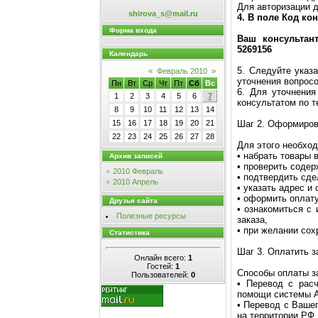
Для авторизации д
shirova_s@mail.ru
4. В поле Код кон
Форма входа
Ваш консульта
5269156
Календарь
5. Следуйте указа
«
Февраль 2010
»
уточнения вопросо
Пн
Вт
Ср
Чт
Пт
Сб
Вс
6. Для уточнения
1
2
3
4
5
6
7
консультатом по т
8
9
10
11
12
13
14
Шаг 2. Оформиров
15
16
17
18
19
20
21
22
23
24
25
26
27
28
Для этого необхо
• набрать товары в
Архив записей
• проверить содер
2010 Февраль
• подтвердить сд
2010 Апрель
• указать адрес и 
• оформить оплату
Друзья сайта
• ознакомиться с
Полезные ресурсы
заказа,
• при желании со
Статистика
Шаг 3. Оплатить з
Онлайн всего:
1
Гостей:
1
Способы оплаты з
Пользователей:
0
• Перевод с расч
помощи системы А
• Перевод с Вашег
на территории РФ