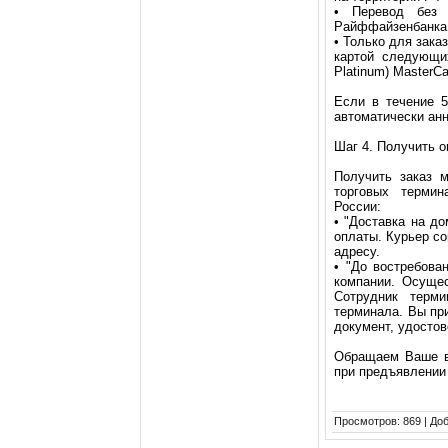
• Перевод без 
Райффайзенбанка (
• Только для зака
картой следующих
Platinum) MasterCa
Если в течение 5
автоматически ан
Шаг 4. Получить о
Получить заказ 
торговых термин
России:
• "Доставка на д
оплаты. Курьер со
адресу.
• "До востребова
компании. Осущес
Сотрудник терм
терминала. Вы при
документ, удостов
Обращаем Ваше вн
при предъявлении
Просмотров
: 869 |
До