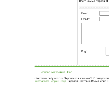
Всего комментариев
:
0
Имя *:
Email *:
Код *:
Бесплатный хостинг
uCoz
Сайт www.bady.ucoz.ru Охраняется законом "Об авторско
International People Group
Шировой Светлане Васильевне ID