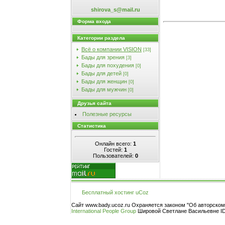
shirova_s@mail.ru
Форма входа
Категории раздела
Всё о компании VISION
[33]
Бады для зрения
[3]
Бады для похудения
[0]
Бады для детей
[0]
Бады для женщин
[0]
Бады для мужчин
[0]
Друзья сайта
Полезные ресурсы
Статистика
Онлайн всего:
1
Гостей:
1
Пользователей:
0
Бесплатный хостинг
uCoz
Сайт www.bady.ucoz.ru Охраняется законом "Об авторско
International People Group
Шировой Светлане Васильевне ID