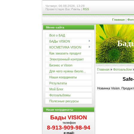
Четверг, 06.08.2026, 13:28
Приветствую Вас
Гость
|
RSS
Главная
|
Фот
Меню сайта
Всё о БАД
Бады
БАДы VISION
КОСМЕТИКА VISION
Как заказать продукт
Электронный контракт
Бизнес и Vision
Главная
»
Фотоальбом
Для чего нужны биоло...
Наши координаты
Safe
Результаты
Новинка Vision. Продук
Мой Блог
Фотоальбомы
Полезные ресурсы
Наши координаты
Бады VISION
телефон
8-913-909-98-94
e-mail: