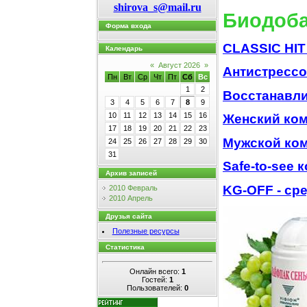
shirova_s@mail.ru
Биодоба
Форма входа
CLASSIC HIT
Календарь
«
Август 2026
»
Антистресс
Пн
Вт
Ср
Чт
Пт
Сб
Вс
1
2
Восстанавл
3
4
5
6
7
8
9
10
11
12
13
14
15
16
Женский ко
17
18
19
20
21
22
23
Мужской ко
24
25
26
27
28
29
30
31
Safe-to-see 
Архив записей
KG-OFF - ср
2010 Февраль
2010 Апрель
Друзья сайта
Полезные ресурсы
Статистика
Онлайн всего:
1
Гостей:
1
Пользователей:
0