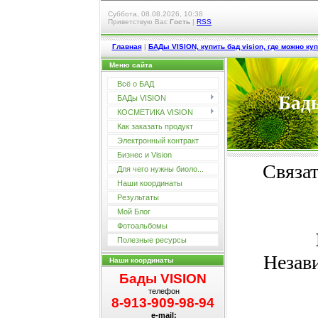
Суббота, 08.08.2026, 10:38
Приветствую Вас
Гость
|
RSS
Главная
|
БАДы VISION, купить бад vision, где можно куп
Меню сайта
Всё о БАД
Бады
БАДы VISION
КОСМЕТИКА VISION
Как заказать продукт
Электронный контракт
Бизнес и Vision
Связат
Для чего нужны биоло...
Наши координаты
Результаты
Мой Блог
Фотоальбомы
Полезные ресурсы
Незав
Наши координаты
Бады VISION
телефон
8-913-909-98-94
e-mail: