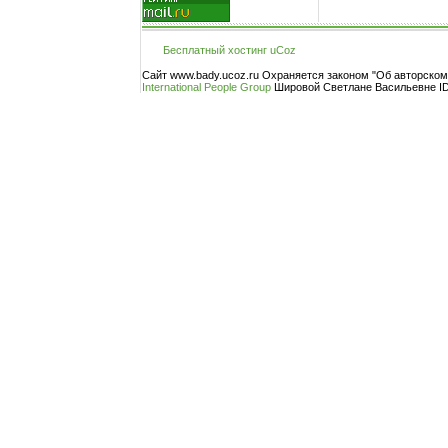
Бесплатный хостинг
uCoz
Сайт www.bady.ucoz.ru Охраняется законом "Об авторско
International People Group
Шировой Светлане Васильевне ID