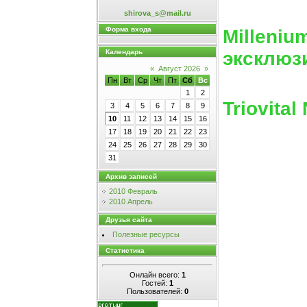
shirova_s@mail.ru
Форма входа
Millenium
эксклюз
Календарь
«
Август 2026
»
Пн
Вт
Ср
Чт
Пт
Сб
Вс
1
2
Triovital
3
4
5
6
7
8
9
10
11
12
13
14
15
16
17
18
19
20
21
22
23
24
25
26
27
28
29
30
31
Архив записей
2010 Февраль
2010 Апрель
Друзья сайта
Полезные ресурсы
Статистика
Онлайн всего:
1
Гостей:
1
Пользователей:
0