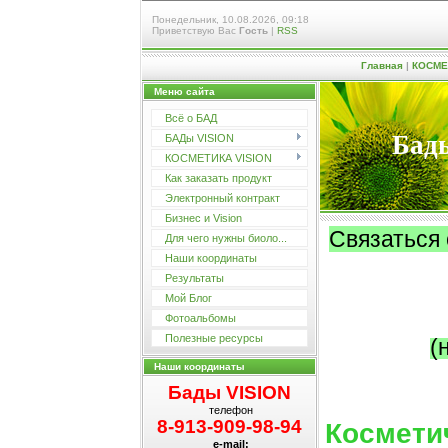
Понедельник, 10.08.2026, 09:18
Приветствую Вас
Гость
|
RSS
Главная
|
КОСМЕ
Меню сайта
Всё о БАД
Бады
БАДы VISION
КОСМЕТИКА VISION
Как заказать продукт
Электронный контракт
Бизнес и Vision
Связаться 
Для чего нужны биоло...
Наши координаты
Результаты
Мой Блог
Фотоальбомы
Полезные ресурсы
(
Наши координаты
Бады VISION
телефон
8-913-909-98-94
Космети
e-mail: