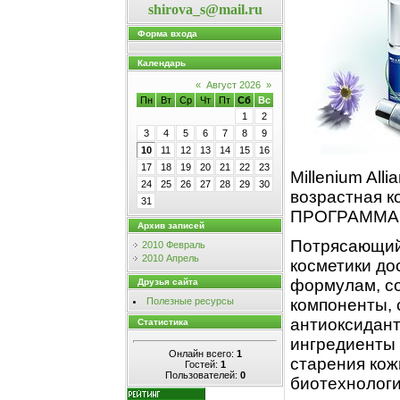
shirova_s@mail.ru
Форма входа
Календарь
«
Август 2026
»
Пн
Вт
Ср
Чт
Пт
Сб
Вс
1
2
3
4
5
6
7
8
9
10
11
12
13
14
15
16
17
18
19
20
21
22
23
Millenium All
24
25
26
27
28
29
30
возрастная к
31
ПРОГРАММА
Архив записей
Потрясающий
2010 Февраль
2010 Апрель
косметики до
формулам, с
Друзья сайта
компоненты,
Полезные ресурсы
антиоксидан
Статистика
ингредиенты 
Онлайн всего:
1
старения ко
Гостей:
1
Пользователей:
0
биотехнологи