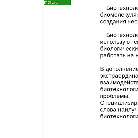
Биотехнолог
биомолекуля
создания нео
Биотехнологи
используют с
биологически
работать на 
В дополнение
экстраордина
взаимодейств
биотехнолог
проблемы.
Специализиро
слова наилу
биотехнологи