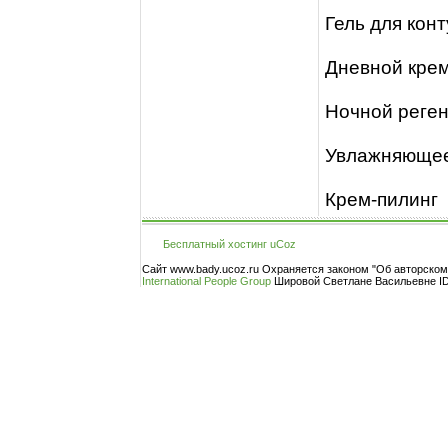
Гель для конт
Дневной кре
Ночной реге
Увлажняюще
Крем-пилинг
Бесплатный хостинг
uCoz
Сайт www.bady.ucoz.ru Охраняется законом "Об авторско
International People Group
Шировой Светлане Васильевне ID