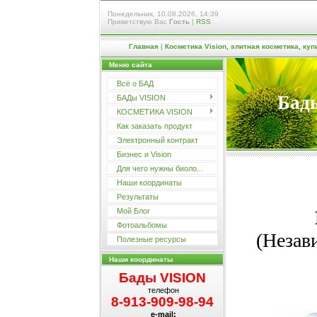
Понедельник, 10.08.2026, 14:39
Приветствую Вас
Гость
|
RSS
Главная
|
Косметика Vision, элитная косметика, ку
Меню сайта
Всё о БАД
Бады
БАДы VISION
КОСМЕТИКА VISION
Как заказать продукт
Электронный контракт
Бизнес и Vision
Для чего нужны биоло...
Наши координаты
Результаты
Мой Блог
Фотоальбомы
(Незав
Полезные ресурсы
Наши координаты
Бады VISION
телефон
8-913-909-98-94
e-mail: