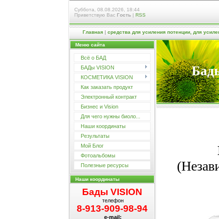
Суббота, 08.08.2026, 18:44
Приветствую Вас
Гость
|
RSS
Главная
|
средства для усиления потенции, для усиле
Меню сайта
Всё о БАД
Бады
БАДы VISION
КОСМЕТИКА VISION
Как заказать продукт
Электронный контракт
Бизнес и Vision
Для чего нужны биоло...
Наши координаты
Результаты
Мой Блог
Фотоальбомы
(Незав
Полезные ресурсы
Наши координаты
Бады VISION
телефон
8-913-909-98-94
e-mail: