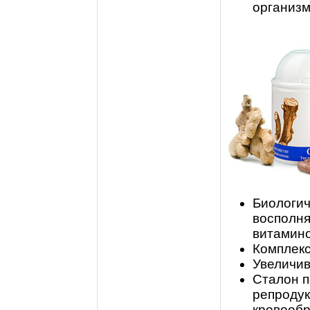
организм
Биологич
восполня
витамино
Комплекс
Увеличив
Сталон 
репродук
кровообр