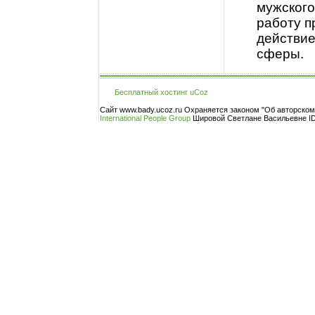
мужского
работу п
действие
сферы.
Бесплатный хостинг
uCoz
Сайт www.bady.ucoz.ru Охраняется законом "Об авторско
International People Group
Шировой Светлане Васильевне ID