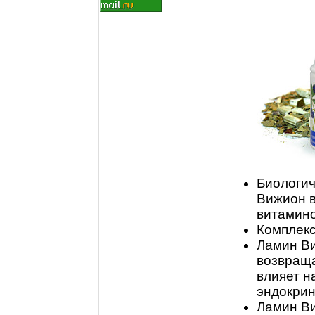
Биологич
Вижион в
витамино
Комплекс
Ламин Ви
возвраща
влияет н
эндокри
Ламин В