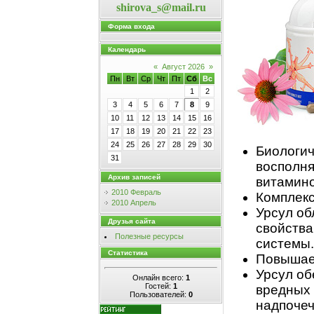
shirova_s@mail.ru
Форма входа
Календарь
«
Август 2026
»
Пн
Вт
Ср
Чт
Пт
Сб
Вс
1
2
3
4
5
6
7
8
9
10
11
12
13
14
15
16
17
18
19
20
21
22
23
24
25
26
27
28
29
30
Биологич
31
восполня
Архив записей
витамино
2010 Февраль
Комплекс
2010 Апрель
Урсул об
Друзья сайта
свойства
Полезные ресурсы
системы.
Статистика
Повышает
Урсул об
Онлайн всего:
1
Гостей:
1
вредных 
Пользователей:
0
надпочеч