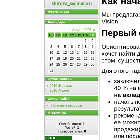
Как нач
shirova_s@mail.ru
Форма входа
Мы предлагае
Vision.
Календарь
«
Август 2026
»
Первый 
Пн
Вт
Ср
Чт
Пт
Сб
Вс
1
2
Ориентирован
3
4
5
6
7
8
9
хочет найти 
10
11
12
13
14
15
16
17
18
19
20
21
22
23
этом, сущест
24
25
26
27
28
29
30
Для этого над
31
Архив записей
заключит
2010 Февраль
40 % на 
2010 Апрель
на вкла
Друзья сайта
начать п
Полезные ресурсы
результа
Статистика
рекоменд
ее можно
Онлайн всего:
1
Гостей:
1
продажи)
Пользователей:
0
или посл