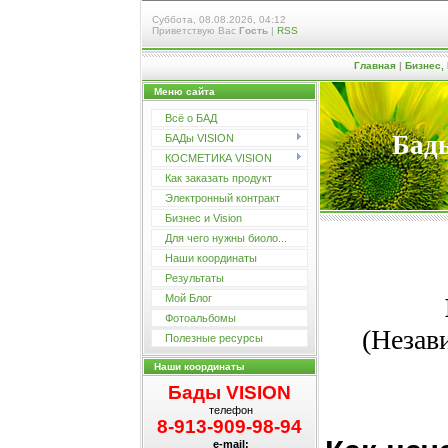
Суббота, 08.08.2026, 04:12
Приветствую Вас
Гость
|
RSS
Главная
|
Бизнес, 
Меню сайта
Всё о БАД
Бады
БАДы VISION
КОСМЕТИКА VISION
Как заказать продукт
Электронный контракт
Бизнес и Vision
Для чего нужны биоло...
Наши координаты
Результаты
Мой Блог
Фотоальбомы
(Незав
Полезные ресурсы
Наши координаты
Бады VISION
телефон
8-913-909-98-94
e-mail: