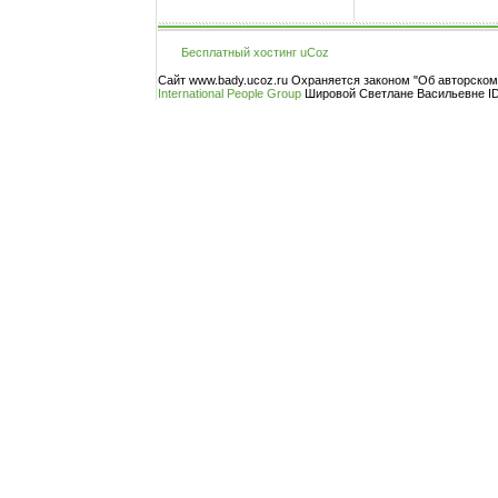
Бесплатный хостинг
uCoz
Сайт www.bady.ucoz.ru Охраняется законом "Об авторско
International People Group
Шировой Светлане Васильевне ID