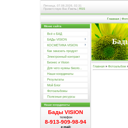
Пятница, 07.08.2026, 02:31
Приветствую Вас
Гость
|
RSS
Главная
|
Фот
Меню сайта
Всё о БАД
Бады
БАДы VISION
КОСМЕТИКА VISION
Как заказать продукт
Электронный контракт
Бизнес и Vision
Главная
»
Фотоальбом
Для чего нужны биоло...
Наши координаты
Результаты
Мой Блог
Фотоальбомы
Полезные ресурсы
Наши координаты
Бады VISION
телефон
8-913-909-98-94
e-mail: