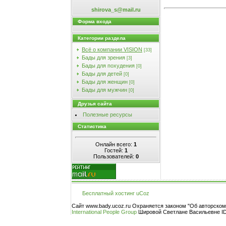
shirova_s@mail.ru
Форма входа
Категории раздела
Всё о компании VISION
[33]
Бады для зрения
[3]
Бады для похудения
[0]
Бады для детей
[0]
Бады для женщин
[0]
Бады для мужчин
[0]
Друзья сайта
Полезные ресурсы
Статистика
Онлайн всего:
1
Гостей:
1
Пользователей:
0
Бесплатный хостинг
uCoz
Сайт www.bady.ucoz.ru Охраняется законом "Об авторско
International People Group
Шировой Светлане Васильевне ID