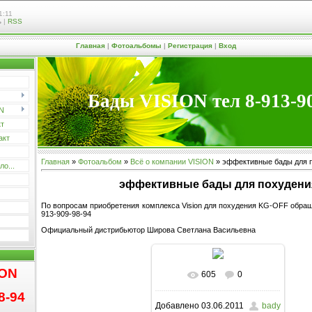
1:11
ь
|
RSS
Главная
|
Фотоальбомы
|
Регистрация
|
Вход
Бады VISION тел 8-913-9
N
кт
акт
Главная
»
Фотоальбом
»
Всё о компании VISION
» эффективные бады для 
о...
эффективные бады для похудени
По вопросам приобретения комплекса Vision для похудения KG-OFF обращ
913-909-98-94
Официальный дистрибьютор Широва Светлана Васильевна
ION
605
0
8-94
Добавлено
03.06.2011
bady