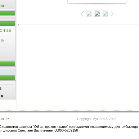
.ru
ION
[33]
я
[0]
]
1
:
0
г
uCoz
Copyright MyCorp © 2026
 Охраняется законом "Об авторском праве" принадлежит независимому дистрибьютор
up
Шировой Светлане Васильевне ID:008-5269156