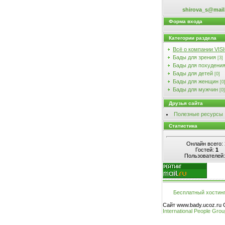
shirova_s@mail
Форма входа
Категории раздела
Всё о компании VIS
Бады для зрения
[3]
Бады для похудени
Бады для детей
[0]
Бады для женщин
[0
Бады для мужчин
[0]
Друзья сайта
Полезные ресурсы
Статистика
Онлайн всего:
Гостей:
1
Пользователей
Бесплатный хостин
Сайт www.bady.ucoz.ru
International People Gro